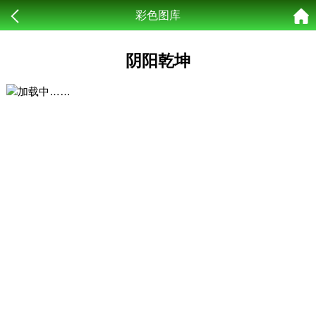
彩色图库
阴阳乾坤