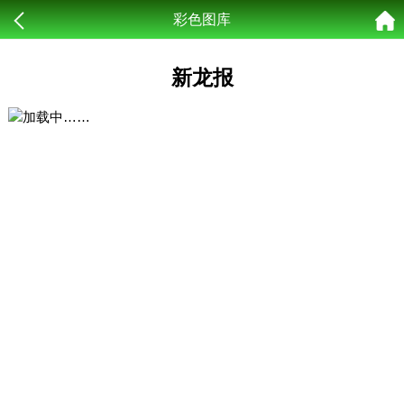
彩色图库
新龙报