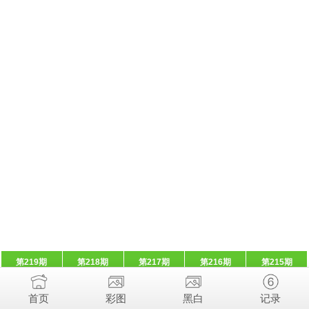
第219期
第218期
第217期
第216期
第215期
首页
彩图
黑白
记录