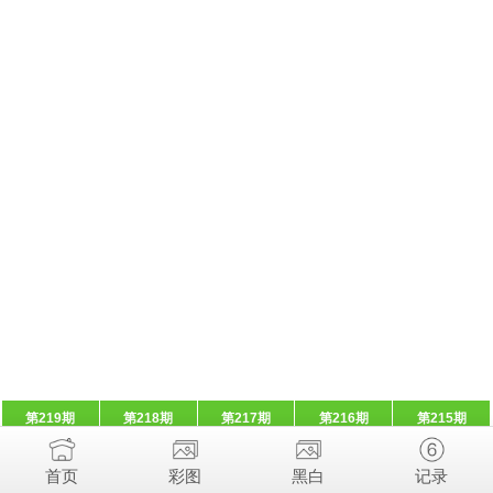
第219期
第218期
第217期
第216期
第215期
首页
彩图
黑白
记录