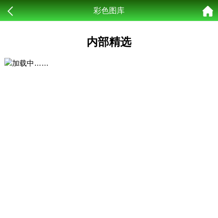
彩色图库
内部精选