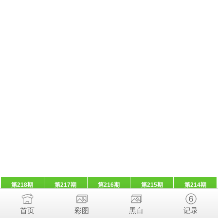
第218期
第217期
第216期
第215期
第214期
首页
彩图
黑白
记录