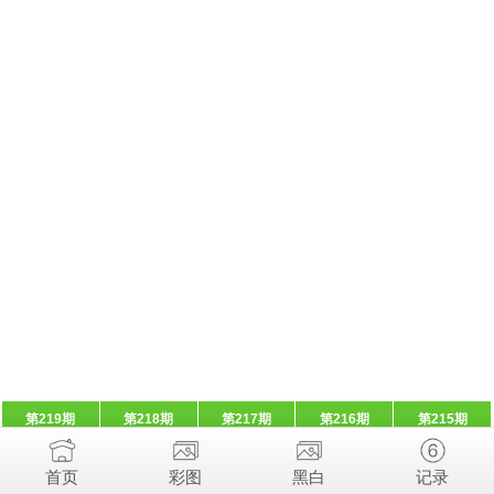
第219期
第218期
第217期
第216期
第215期
首页
彩图
黑白
记录