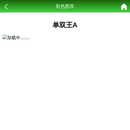
彩色图库
单双王A