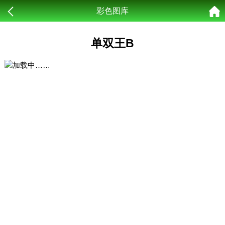
彩色图库
单双王B