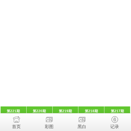
第221期
第220期
第219期
第218期
第217期
首页
彩图
黑白
记录