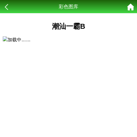
彩色图库
潮汕一霸B